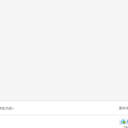
n（将#改为@）
爱科
GM